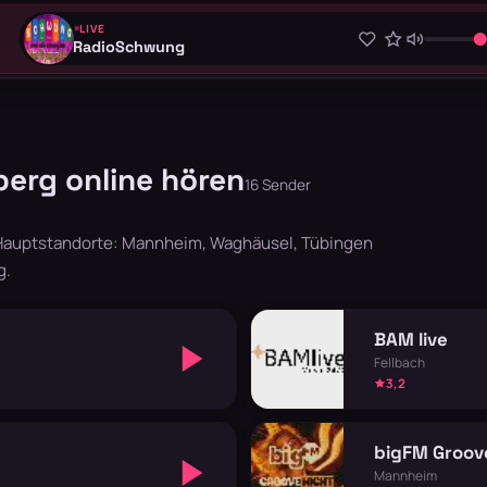
LIVE
RadioSchwung
erg online hören
16 Sender
 Hauptstandorte: Mannheim, Waghäusel, Tübingen
g.
BAM live
Fellbach
3,2
bigFM Groov
Mannheim