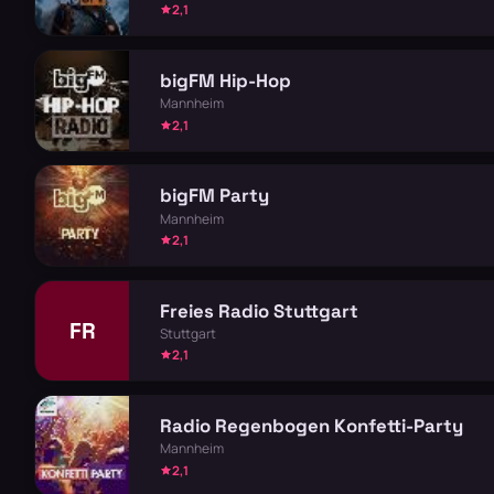
2,1
bigFM Hip-Hop
Mannheim
2,1
bigFM Party
Mannheim
2,1
Freies Radio Stuttgart
FR
Stuttgart
2,1
Radio Regenbogen Konfetti-Party
Mannheim
2,1