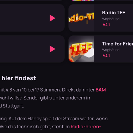
Radio TFF
Waghäusel
2,1
Time for Fri
Waghäusel
2,1
hier findest
t 4,3 von 10 bei 17 Stimmen. Direkt dahinter
BAM
hl willst: Sender gibt's unter anderem in
 Stuttgart.
ung. Auf dem Handy spielt der Stream weiter, wenn
 Wie das technisch geht, steht im
Radio-hören-