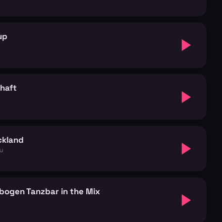
up
haft
ckland
au
bogen Tanzbar in the Mix