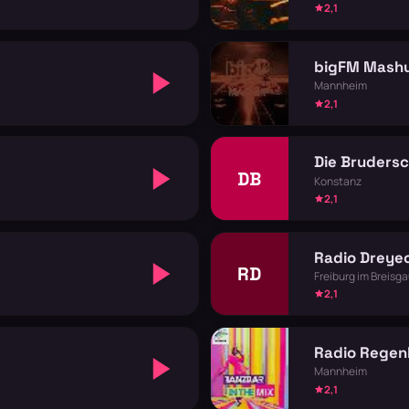
2,1
bigFM Mash
Mannheim
2,1
Die Brudersc
DB
Konstanz
2,1
Radio Dreye
RD
Freiburg im Breisg
2,1
Radio Regen
Mannheim
2,1