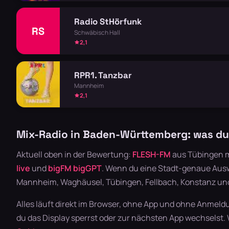
Radio StHörfunk
RS
Schwäbisch Hall
2,1
RPR1. Tanzbar
Mannheim
2,1
Mix-Radio in Baden-Württemberg: was du 
Aktuell oben in der Bewertung:
FLESH-FM
aus Tübingen mi
live
und
bigFM bigGPT
. Wenn du eine Stadt-genaue Auswa
Mannheim, Waghäusel, Tübingen, Fellbach, Konstanz und
Alles läuft direkt im Browser, ohne App und ohne Anmeld
du das Display sperrst oder zur nächsten App wechselst.