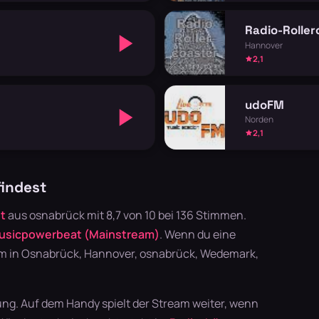
Radio-Roller
Hannover
2,1
udoFM
Norden
2,1
findest
t
aus osnabrück mit 8,7 von 10 bei 136 Stimmen.
usicpowerbeat (Mainstream)
. Wenn du eine
rem in Osnabrück, Hannover, osnabrück, Wedemark,
ung. Auf dem Handy spielt der Stream weiter, wenn