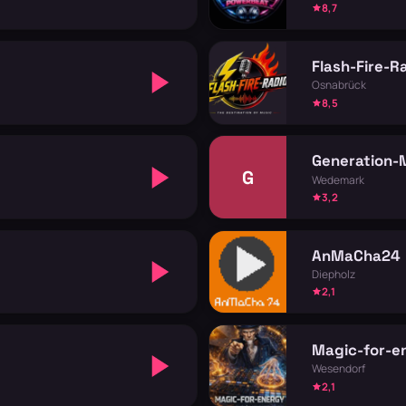
8,7
Flash-Fire-R
Osnabrück
8,5
Generation-
G
Wedemark
3,2
AnMaCha24
Diepholz
2,1
Magic-for-e
Wesendorf
2,1