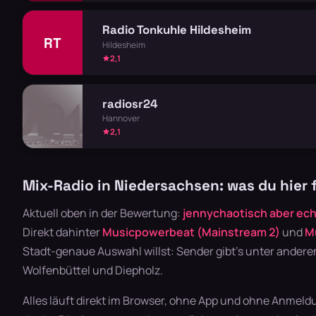
Radio Tonkuhle Hildesheim
RT
Hildesheim
2,1
radiosr24
Hannover
2,1
Mix-Radio in Niedersachsen: was du hier 
Aktuell oben in der Bewertung:
jennychaotisch aber ech
Direkt dahinter
Musicpowerbeat (Mainstream 2)
und
M
Stadt-genaue Auswahl willst: Sender gibt's unter ande
Wolfenbüttel und Diepholz.
Alles läuft direkt im Browser, ohne App und ohne Anmeld