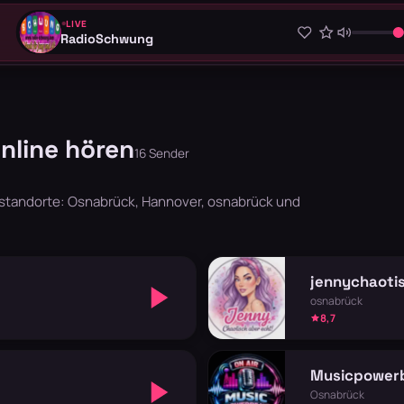
LIVE
RadioSchwung
nline hören
16 Sender
standorte: Osnabrück, Hannover, osnabrück und
jennychaoti
osnabrück
8,7
Musicpowerb
Osnabrück