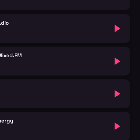
adio
Mixed.FM
nergy