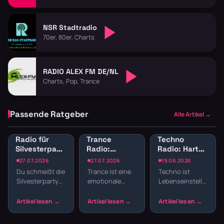
NSR Stadtradio
70er, 80er, Charts
RADIO ALEX FM DE/NL
Charts, Pop, Trance
Passende Ratgeber
Alle Artikel →
Radio für
Trance
Techno
Silvesterparty:
Radio:
Radio: Harte
Die besten
Melodischer
Beats und
27.07.2026
27.07.2026
19.06.2026
Sender für
elektronischer
elektronische
Du schmeißt die
Trance ist eine
Techno ist
den
Sound für
Clubkultur
Silvesterparty
emotionale
Lebenseinstellung,
Jahreswechsel
Trance-Fans
streamen
und willst nicht
Reise durch
Clubkultur und
den ganzen
Build-ups,
ein Sound, der
Abend
Drops und
dich durch
Playlisten
Melodien, die
schweißtreibende