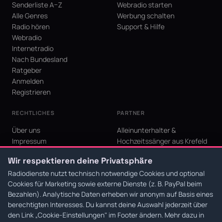
Senderliste A–Z
Webradio starten
Alle Genres
Werbung schalten
Radio hören
Support & Hilfe
Webradio
Internetradio
Nach Bundesland
Ratgeber
Anmelden
Registrieren
RECHTLICHES
PARTNER
Über uns
Alleinunterhalter &
Impressum
Hochzeitssänger aus Krefeld
Datenschutz
KI Niederrhein - Agentur aus
Wir respektieren deine Privatsphäre
AGB
Krefeld für den Niederrhein
Cookie-Einstellungen
Radiodienste nutzt technisch notwendige Cookies und optional
Cookies für Marketing sowie externe Dienste (z. B. PayPal beim
Bezahlen). Analytische Daten erheben wir anonym auf Basis eines
berechtigten Interesses. Du kannst deine Auswahl jederzeit über
den Link
„Cookie-Einstellungen"
im Footer ändern. Mehr dazu in
© 2026 Radiodienste. Alle Rechte vorbehalten.
·
Datenschutz
·
AGB
·