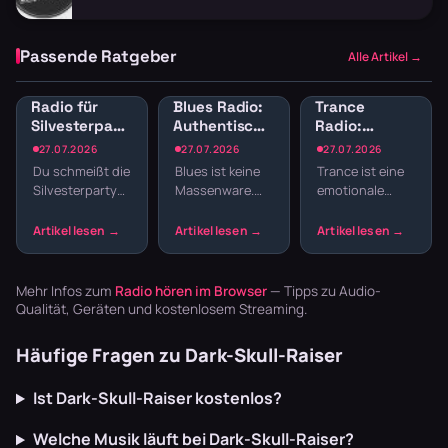
Passende Ratgeber
Alle Artikel →
Radio für
Blues Radio:
Trance
Silvesterparty:
Authentische
Radio:
Die besten
Blues-Sender
Melodischer
27.07.2026
27.07.2026
27.07.2026
Sender für
online hören
elektronischer
Du schmeißt die
Blues ist keine
Trance ist eine
den
Sound für
Silvesterparty
Massenware.
emotionale
Jahreswechsel
Trance-Fans
und willst nicht
Die Musik lebt
Reise durch
den ganzen
von echten
Build-ups,
Abend
Geschichten,
Drops und
Playlisten
rauen Stimmen
Melodien, die
basteln? Radio
und Gitarren,
dich mitreißen.
Mehr Infos zum
Radio hören im Browser
— Tipps zu Audio-
läuft dur…
die m…
Hier erfäh…
Qualität, Geräten und kostenlosem Streaming.
Häufige Fragen zu Dark-Skull-Raiser
Ist Dark-Skull-Raiser kostenlos?
Welche Musik läuft bei Dark-Skull-Raiser?