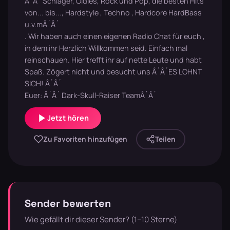
Â´Â´ Schlager, Oldies, Rock und Pop, die besten Hits
von... bis..., Hardstyle , Techno , Hardcore HardBass
u.v.mÂ´Â´
. Wir haben auch einen eigenen Radio Chat für euch ,
in dem ihr Herzlich Willkommen seid. Einfach mal
reinschauen. Hier trefft ihr auf nette Leute und habt
Spaß. Zögert nicht und besucht uns Â´Â´ES LOHNT
SICH! Â´Â´
Euer: Â´Â´ Dark-Skull-Raiser TeamÂ´Â´
Jetzt hören
Zu Favoriten hinzufügen
Teilen
Sender bewerten
Wie gefällt dir dieser Sender? (1–10 Sterne)