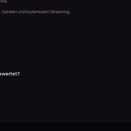
hnis.
t, Geräten und kostenlosem Streaming.
1
bewertet?