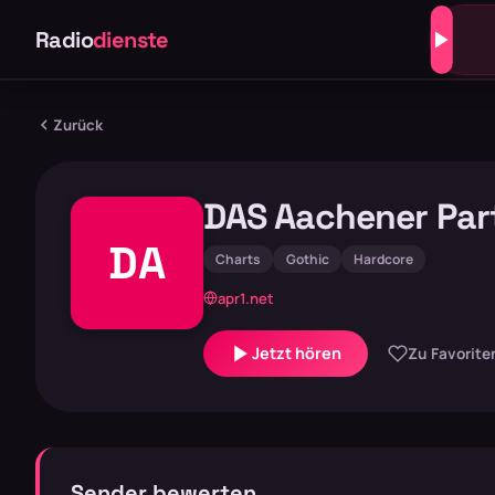
Radio
dienste
Zurück
DAS Aachener Par
DA
Charts
Gothic
Hardcore
apr1.net
Jetzt hören
Zu Favorite
Sender bewerten