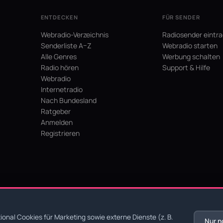
ENTDECKEN
FÜR SENDER
Webradio-Verzeichnis
Radiosender eintr
Senderliste A–Z
Webradio starten
Alle Genres
Werbung schalten
Radio hören
Support & Hilfe
Webradio
Internetradio
Nach Bundesland
Ratgeber
Anmelden
Registrieren
hein
onal Cookies für Marketing sowie externe Dienste (z. B.
Nur n