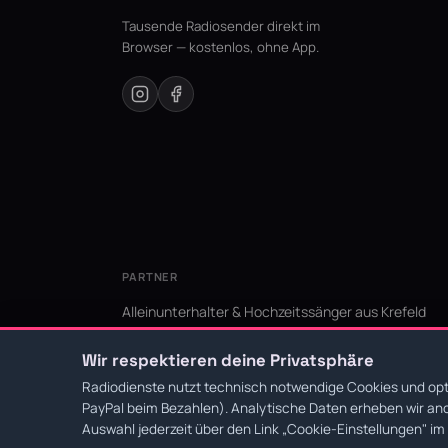
Tausende Radiosender direkt im
Browser — kostenlos, ohne App.
PARTNER
Alleinunterhalter & Hochzeitssänger aus Krefeld
KI Niederrhein - Agentur aus Krefeld für den Niederr
Wir respektieren deine Privatsphäre
Radiodienste nutzt technisch notwendige Cookies und opti
PayPal beim Bezahlen). Analytische Daten erheben wir ano
© 2026 Radiodienste. Alle Rechte vorbehalten.
·
Datens
Auswahl jederzeit über den Link
„Cookie-Einstellungen"
im 