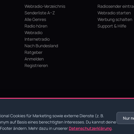
Webradio-Verzeichnis
Radiosender eintr
Senderliste A–Z
Webradio starten
Alle Genres
Werbung schalten
Radio hören
Support & Hilfe
Webradio
Internetradio
Nach Bundesland
Ratgeber
Anmelden
Registrieren
hein
onal Cookies für Marketing sowie externe Dienste (z. B.
Nur n
nym auf Basis eines berechtigten Interesses. Du kannst deine
chutz
·
AGB
·
Impressum
Footer ändern. Mehr dazu in unserer
Datenschutzerklärung
.