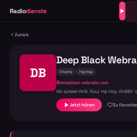
Radio
dienste
Zurück
Deep Black Webra
DB
Charts
Hip Hop
deepblack-webradio.com
Wir spielen RnB, Soul, Hip Hop, RnB80`
Jetzt hören
Zu Favorite