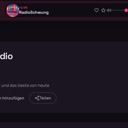
LIVE
RadioSchwung
dio
s und das beste von heute
n hinzufügen
Teilen