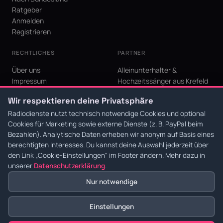
Ratgeber
Anmelden
Registrieren
RECHTLICHES
PARTNER
Über uns
Alleinunterhalter &
Impressum
Hochzeitssänger aus Krefeld
Datenschutz
KI Niederrhein - Agentur aus
Wir respektieren deine Privatsphäre
AGB
Krefeld für den Niederrhein
Cookie-Einstellungen
Radiodienste nutzt technisch notwendige Cookies und optional
Cookies für Marketing sowie externe Dienste (z. B. PayPal beim
Bezahlen). Analytische Daten erheben wir anonym auf Basis eines
berechtigten Interesses. Du kannst deine Auswahl jederzeit über
den Link
„Cookie-Einstellungen"
im Footer ändern. Mehr dazu in
© 2026 Radiodienste. Alle Rechte vorbehalten.
·
Datenschutz
·
AGB
·
Impressum
unserer
Datenschutzerklärung
.
Nur notwendige
Einstellungen