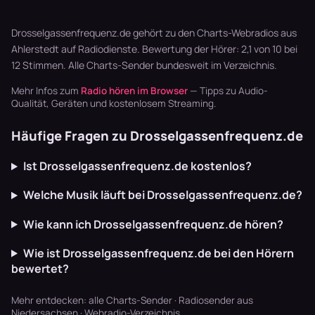
Basslines und
Playlisten
von Bill
die Texte
basteln? Radio
Monroes
schaffen U…
läuft dur…
Bluegrass …
Drosselgassenfrequenz.de gehört zu den Charts-Webradios aus
Ahlerstedt auf Radiodienste. Bewertung der Hörer: 2,1 von 10 bei
12 Stimmen. Alle
Charts-Sender
bundesweit im Verzeichnis.
Mehr Infos zum
Radio hören im Browser
— Tipps zu Audio-
Qualität, Geräten und kostenlosem Streaming.
Häufige Fragen zu Drosselgassenfrequenz.de
Ist Drosselgassenfrequenz.de kostenlos?
Welche Musik läuft bei Drosselgassenfrequenz.de?
Wie kann ich Drosselgassenfrequenz.de hören?
Wie ist Drosselgassenfrequenz.de bei den Hörern
bewertet?
Mehr entdecken:
alle Charts-Sender
·
Radiosender aus
Niedersachsen
·
Webradio-Verzeichnis