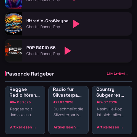
Hitradio-Großkayna
Charts, Dance, Pop
POP RADIO 66
Charts, Dance, Pop
Passende Ratgeber
Alle Artikel →
Reggae
Radio für
Country
Radio hören:
Silvesterparty:
Subgenres
Jamaican
Die besten
Radio:
04.08.2026
27.07.2026
24.07.2026
Vibes und
Sender für
Bluegrass,
Reggae holt
Du schmeißt die
Nashville-Pop
Dancehall
den
Honky Tonk
Jamaika ins
Silvesterparty
ist nicht alles.
streamen
Jahreswechsel
und
Wohnzimmer.
und willst nicht
Country hat
Americana
Der entspannte
den ganzen
Wurzeln, die
Offbeat, tiefe
Abend
tiefer reichen –