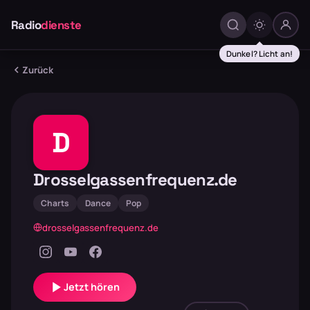
Radio
dienste
Dunkel? Licht an!
Zurück
D
Drosselgassenfrequenz.de
Charts
Dance
Pop
drosselgassenfrequenz.de
Jetzt hören