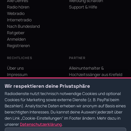
Alle Genres
Werbung schalten
Radio hören
Support & Hilfe
Webradio
Internetradio
Nach Bundesland
Ratgeber
Anmelden
Registrieren
RECHTLICHES
PARTNER
Über uns
Alleinunterhalter &
Impressum
Hochzeitssänger aus Krefeld
Datenschutz
KI Niederrhein - Agentur aus
Wir respektieren deine Privatsphäre
AGB
Krefeld für den Niederrhein
Cookie-Einstellungen
Radiodienste nutzt technisch notwendige Cookies und optional
Cookies für Marketing sowie externe Dienste (z. B. PayPal beim
Bezahlen). Analytische Daten erheben wir anonym auf Basis eines
berechtigten Interesses. Du kannst deine Auswahl jederzeit über
den Link
„Cookie-Einstellungen"
im Footer ändern. Mehr dazu in
© 2026 Radiodienste. Alle Rechte vorbehalten.
·
Datenschutz
·
AGB
·
Impressum
unserer
Datenschutzerklärung
.