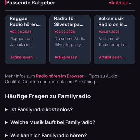
Passende Ratgeber
Alle Artikel →
Reggae
Radio für
Volksmusik
Radio hören:
Silvesterparty:
Radio online:
Jamaican
Die besten
Traditionelle
04.08.2026
27.07.2026
24.07.2026
Vibes und
Sender für
Klänge und
Reggae holt
Du schmeißt die
Volksmusik
Dancehall
den
Blasmusik
Jamaika ins
Silvesterparty
Radio bringt dir
streamen
Jahreswechsel
Wohnzimmer.
und willst nicht
echte Tradition
Der entspannte
den ganzen
ins
Offbeat, tiefe
Abend
Wohnzimmer:
Basslines und
Playlisten
Zither,
die Texte
basteln? Radio
Akkordeon,
Mehr Infos zum
Radio hören im Browser
— Tipps zu Audio-
schaffen U…
läuft dur…
Blaskapellen.
Qualität, Geräten und kostenlosem Streaming.
Keine v…
Häufige Fragen zu Familyradio
Ist Familyradio kostenlos?
Welche Musik läuft bei Familyradio?
Wie kann ich Familyradio hören?