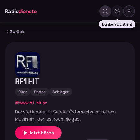
Radio
dienste
Dunkel? Licht an!
Zurück
RF1 HIT
90er
Dance
Schlager
www.rf1-hit.at
Der südlichste Hit Sender Österreichs, mit einem
Musikmix , den es noch nie gab.
Jetzt hören