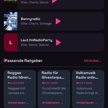
90er, Charts, Dance
Bannyradio
90er, Charts, Schlager
Laut.fmRadioParty
L
90er, Dance, Spezial
Passende Ratgeber
Alle Artikel →
Reggae
Radio für
Volksmusik
Radio hören:
Silvesterparty:
Radio online:
Jamaican
Die besten
Traditionelle
04.08.2026
27.07.2026
24.07.2026
Vibes und
Sender für
Klänge und
Reggae holt
Du schmeißt die
Volksmusik
Dancehall
den
Blasmusik
Jamaika ins
Silvesterparty
Radio bringt dir
streamen
Jahreswechsel
Wohnzimmer.
und willst nicht
echte Tradition
Der entspannte
den ganzen
ins
Offbeat, tiefe
Abend
Wohnzimmer: