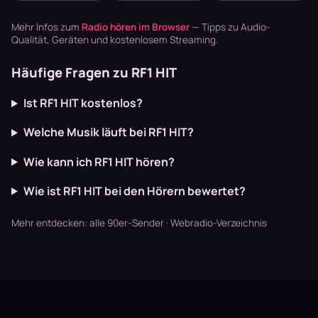
Basslines und
Playlisten
Zither,
die Texte
basteln? Radio
Akkordeon,
Mehr Infos zum
Radio hören im Browser
— Tipps zu Audio-
schaffen U…
läuft dur…
Blaskapellen.
Qualität, Geräten und kostenlosem Streaming.
Keine v…
Häufige Fragen zu RF1 HIT
Ist RF1 HIT kostenlos?
Welche Musik läuft bei RF1 HIT?
Wie kann ich RF1 HIT hören?
Wie ist RF1 HIT bei den Hörern bewertet?
Mehr entdecken:
alle 90er-Sender
·
Webradio-Verzeichnis