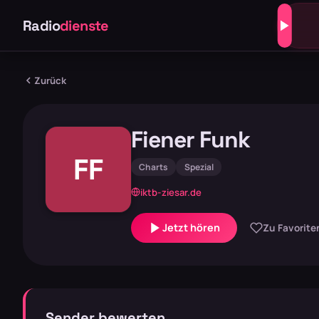
Radio
dienste
Zurück
Fiener Funk
FF
Charts
Spezial
iktb-ziesar.de
Jetzt hören
Zu Favorite
Sender bewerten