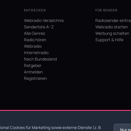
ENTDECKEN
FÜR SENDER
Webradio-Verzeichnis
Radiosender eintr
Senderliste A–Z
Webradio starten
Alle Genres
Werbung schalten
Radio hören
Support & Hilfe
Webradio
Internetradio
Nach Bundesland
Ratgeber
Anmelden
Registrieren
hein
onal Cookies für Marketing sowie externe Dienste (z. B.
Nur n