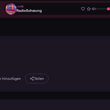
LIVE
RadioSchwung
n hinzufügen
Teilen