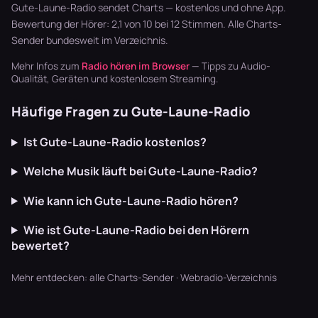
läuft dur…
die m…
Wave,…
Gute-Laune-Radio sendet Charts — kostenlos und ohne App.
Bewertung der Hörer: 2,1 von 10 bei 12 Stimmen. Alle
Charts-
Sender
bundesweit im Verzeichnis.
Mehr Infos zum
Radio hören im Browser
— Tipps zu Audio-
Qualität, Geräten und kostenlosem Streaming.
Häufige Fragen zu Gute-Laune-Radio
Ist Gute-Laune-Radio kostenlos?
Welche Musik läuft bei Gute-Laune-Radio?
Wie kann ich Gute-Laune-Radio hören?
Wie ist Gute-Laune-Radio bei den Hörern
bewertet?
Mehr entdecken:
alle Charts-Sender
·
Webradio-Verzeichnis