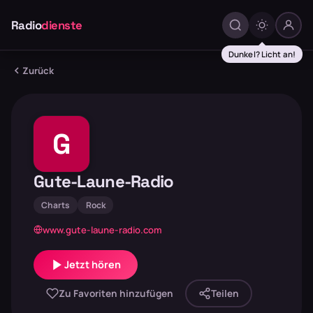
Radio
dienste
Dunkel? Licht an!
Zurück
G
Gute-Laune-Radio
Charts
Rock
www.gute-laune-radio.com
Jetzt hören
Zu Favoriten hinzufügen
Teilen