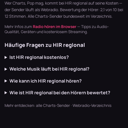
läuft dur…
Bluegrass …
Garten läu…
Wer Charts, Pop mag, kommt bei H|R reg|onal auf seine Kosten —
der Sender läuft als Webradio. Bewertung der Hörer: 2,1 von 10 bei
12 Stimmen. Alle
Charts-Sender
bundesweit im Verzeichnis.
Mehr Infos zum
Radio hören im Browser
— Tipps zu Audio-
Qualität, Geräten und kostenlosem Streaming.
Häufige Fragen zu H|R reg|onal
Ist H|R reg|onal kostenlos?
Welche Musik läuft bei H|R reg|onal?
Wie kann ich H|R reg|onal hören?
Wie ist H|R reg|onal bei den Hörern bewertet?
Mehr entdecken:
alle Charts-Sender
·
Webradio-Verzeichnis