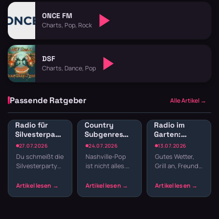
ONCE FM
Charts, Pop, Rock
DSF
Charts, Dance, Pop
Passende Ratgeber
Alle Artikel →
Radio für
Country
Radio im
Silvesterparty:
Subgenres
Garten:
Die besten
Radio:
Sender für
27.07.2026
24.07.2026
13.07.2026
Sender für
Bluegrass,
Gartenparty
Du schmeißt die
Nashville-Pop
Gutes Wetter,
den
Honky Tonk
und
Silvesterparty
ist nicht alles.
Grill an, Freunde
Jahreswechsel
und
Grillabend
und willst nicht
Country hat
da – fehlt nur
Americana
den ganzen
Wurzeln, die
noch die
Abend
tiefer reichen –
passende
Playlisten
von Bill
Musik. Welcher
basteln? Radio
Monroes
Sender im