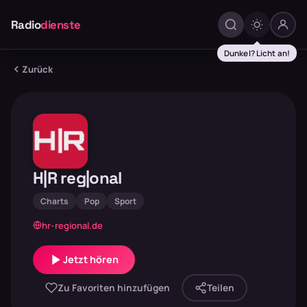
Radio
dienste
Dunkel? Licht an!
Zurück
H|R reg|onal
Charts
Pop
Sport
hr-regional.de
Jetzt hören
Zu Favoriten hinzufügen
Teilen