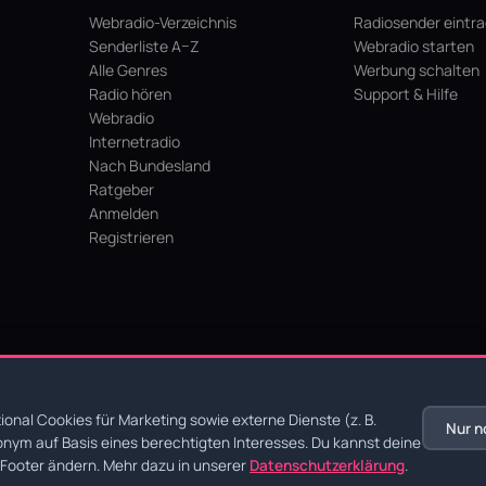
Webradio-Verzeichnis
Radiosender eintr
Senderliste A–Z
Webradio starten
Alle Genres
Werbung schalten
Radio hören
Support & Hilfe
Webradio
Internetradio
Nach Bundesland
Ratgeber
Anmelden
Registrieren
hein
onal Cookies für Marketing sowie externe Dienste (z. B.
Nur n
nym auf Basis eines berechtigten Interesses. Du kannst deine
chutz
·
AGB
·
Impressum
Footer ändern. Mehr dazu in unserer
Datenschutzerklärung
.