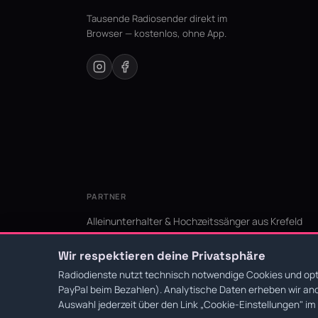
Tausende Radiosender direkt im
Browser — kostenlos, ohne App.
PARTNER
Alleinunterhalter & Hochzeitssänger aus Krefeld
KI Niederrhein - Agentur aus Krefeld für den Niederr
Wir respektieren deine Privatsphäre
Radiodienste nutzt technisch notwendige Cookies und opti
PayPal beim Bezahlen). Analytische Daten erheben wir ano
© 2026 Radiodienste. Alle Rechte vorbehalten.
·
Datens
Auswahl jederzeit über den Link
„Cookie-Einstellungen"
im 