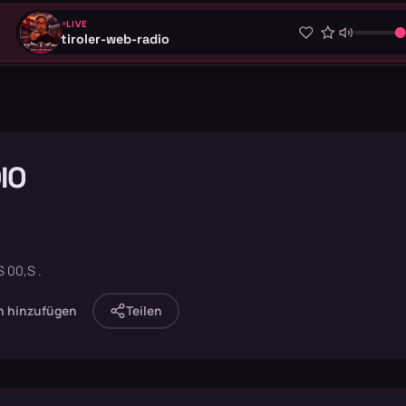
LIVE
tiroler-web-radio
IO
 00,S .
n hinzufügen
Teilen