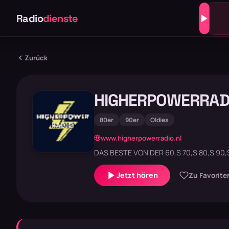
Radio
dienste
Zurück
HIGHERPOWERRAD
80er
90er
Oldies
www.higherpowerradio.nl
DAS BESTE VON DER 60,S 70,S 80,S 90,S
Jetzt hören
Zu Favorite