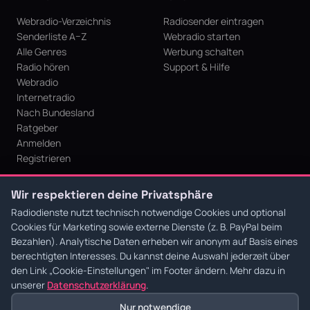
Webradio-Verzeichnis
Radiosender eintragen
Senderliste A–Z
Webradio starten
Alle Genres
Werbung schalten
Radio hören
Support & Hilfe
Webradio
Internetradio
Nach Bundesland
Ratgeber
Anmelden
Registrieren
RECHTLICHES
PARTNER
Wir respektieren deine Privatsphäre
Über uns
Alleinunterhalter &
Radiodienste nutzt technisch notwendige Cookies und optional
Impressum
Hochzeitssänger aus Krefeld
Cookies für Marketing sowie externe Dienste (z. B. PayPal beim
Datenschutz
KI Niederrhein - Agentur aus
Bezahlen). Analytische Daten erheben wir anonym auf Basis eines
berechtigten Interesses. Du kannst deine Auswahl jederzeit über
AGB
Krefeld für den Niederrhein
Cookie-Einstellungen
den Link
„Cookie-Einstellungen"
im Footer ändern. Mehr dazu in
unserer
Datenschutzerklärung
.
Nur notwendige