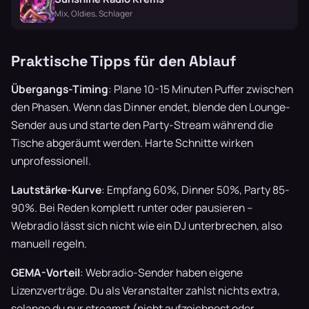
Mix, Oldies, Schlager
Praktische Tipps für den Ablauf
Übergangs-Timing
: Plane 10-15 Minuten Puffer zwischen
den Phasen. Wenn das Dinner endet, blende den Lounge-
Sender aus und starte den Party-Stream während die
Tische abgeräumt werden. Harte Schnitte wirken
unprofessionell.
Lautstärke-Kurve
: Empfang 60%, Dinner 50%, Party 85-
90%. Bei Reden komplett runter oder pausieren –
Webradio lässt sich nicht wie ein DJ unterbrechen, also
manuell regeln.
GEMA-Vorteil
: Webradio-Sender haben eigene
Lizenzverträge. Du als Veranstalter zahlst nichts extra,
solange du nur streamst (nicht aufzeichnest oder