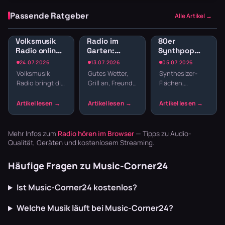
Passende Ratgeber
Alle Artikel →
Volksmusik
Radio im
80er
Radio online:
Garten:
Synthpop
Traditionelle
Sender für
Radio: New
24.07.2026
13.07.2026
05.07.2026
Klänge und
Gartenparty
Wave und
Volksmusik
Gutes Wetter,
Synthesizer-
Blasmusik
und
elektronische
Radio bringt dir
Grill an, Freunde
Flächen,
Grillabend
Hits
echte Tradition
da – fehlt nur
melancholische
ins
noch die
Melodien und
Wohnzimmer:
passende
präzise
Zither,
Musik. Welcher
Drumcomputer-
Akkordeon,
Sender im
Beats –
Mehr Infos zum
Radio hören im Browser
— Tipps zu Audio-
Blaskapellen.
Garten läu…
Synthpop war
Qualität, Geräten und kostenlosem Streaming.
Keine v…
der Sound…
Häufige Fragen zu Music-Corner24
Ist Music-Corner24 kostenlos?
Welche Musik läuft bei Music-Corner24?