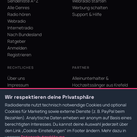
Senderliste A–Z
Webradio starten
Alle Genres
Werbung schalten
Radio hören
Support & Hilfe
Webradio
Internetradio
Nach Bundesland
Ratgeber
Anmelden
Registrieren
RECHTLICHES
PARTNER
Über uns
Alleinunterhalter &
Impressum
Hochzeitssänger aus Krefeld
Datenschutz
KI Niederrhein - Agentur aus
Wir respektieren deine Privatsphäre
AGB
Krefeld für den Niederrhein
Cookie-Einstellungen
Radiodienste nutzt technisch notwendige Cookies und optional
Cookies für Marketing sowie externe Dienste (z. B. PayPal beim
Bezahlen). Analytische Daten erheben wir anonym auf Basis eines
berechtigten Interesses. Du kannst deine Auswahl jederzeit über
den Link
„Cookie-Einstellungen"
im Footer ändern. Mehr dazu in
© 2026 Radiodienste. Alle Rechte vorbehalten.
·
Datenschutz
·
AGB
·
Impressum