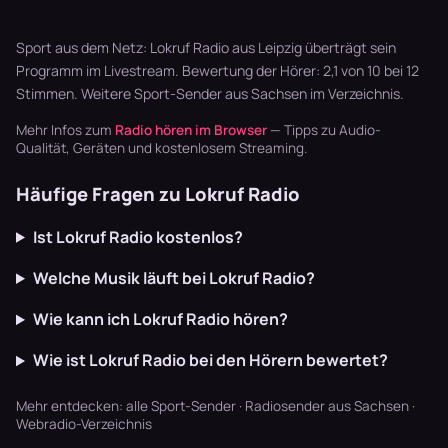
Zwischen 125
Während du
Läufen
und 145 BPM
beim Laufen
explosive
bauen sich
hohe …
Sessions und
Sport aus dem Netz: Lokruf Radio aus Leipzig überträgt sein
Melodien a…
ve…
Programm im Livestream. Bewertung der Hörer: 2,1 von 10 bei 12
Stimmen. Weitere
Sport-Sender aus Sachsen
im Verzeichnis.
Mehr Infos zum
Radio hören im Browser
— Tipps zu Audio-
Qualität, Geräten und kostenlosem Streaming.
Häufige Fragen zu Lokruf Radio
Ist Lokruf Radio kostenlos?
Welche Musik läuft bei Lokruf Radio?
Wie kann ich Lokruf Radio hören?
Wie ist Lokruf Radio bei den Hörern bewertet?
Mehr entdecken:
alle Sport-Sender
·
Radiosender aus Sachsen
·
Webradio-Verzeichnis