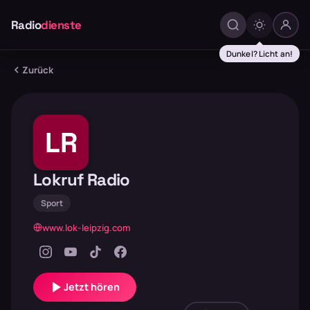
Radio
dienste
Dunkel? Licht an!
Zurück
LR
Lokruf Radio
Sport
www.lok-leipzig.com
Jetzt hören