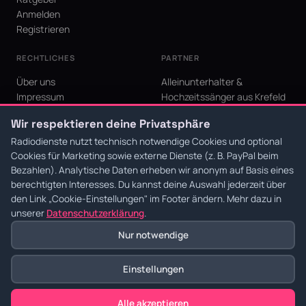
Anmelden
Registrieren
RECHTLICHES
PARTNER
Über uns
Alleinunterhalter &
Impressum
Hochzeitssänger aus Krefeld
Datenschutz
KI Niederrhein - Agentur aus
Wir respektieren deine Privatsphäre
AGB
Krefeld für den Niederrhein
Cookie-Einstellungen
Radiodienste nutzt technisch notwendige Cookies und optional
Cookies für Marketing sowie externe Dienste (z. B. PayPal beim
Bezahlen). Analytische Daten erheben wir anonym auf Basis eines
berechtigten Interesses. Du kannst deine Auswahl jederzeit über
den Link
„Cookie-Einstellungen"
im Footer ändern. Mehr dazu in
© 2026 Radiodienste. Alle Rechte vorbehalten.
·
Datenschutz
·
AGB
·
Impressum
unserer
Datenschutzerklärung
.
Nur notwendige
Einstellungen
Alle akzeptieren