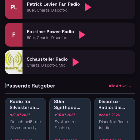
Patrick Levien Fan Radio
PL
80er, Charts, Discofox
Foxtime-Power-Radio
F
80er, Charts, Discofox
Schausteller Radio
Charts, Discofox, Mix
Passende Ratgeber
Alle Artikel →
Radio für
80er
Discofox-
Silvesterparty:
Synthpop
Radio: die
Die besten
Radio: New
besten
27.07.2026
05.07.2026
22.06.2026
Sender für
Wave und
Sender zum
Du schmeißt die
Synthesizer-
Discofox-Radio
den
elektronische
Tanzen
Silvesterparty
Flächen,
ist die
Jahreswechsel
Hits
und willst nicht
melancholische
Tanzfläche für
den ganzen
Melodien und
daheim —