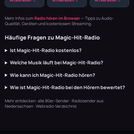
Abend
präzise
durchgehender
Playlisten
Drumcomputer-
Takt, von
basteln? Radio
Beats –
Schlager bis
Mehr Infos zum
Radio hören im Browser
— Tipps zu Audio-
läuft dur…
Synthpop war
Pop. Hier die
Qualität, Geräten und kostenlosem Streaming.
der Sound…
Se…
Häufige Fragen zu Magic-Hit-Radio
Ist Magic-Hit-Radio kostenlos?
Welche Musik läuft bei Magic-Hit-Radio?
Wie kann ich Magic-Hit-Radio hören?
Wie ist Magic-Hit-Radio bei den Hörern bewertet?
Mehr entdecken:
alle 80er-Sender
·
Radiosender aus
Niedersachsen
·
Webradio-Verzeichnis