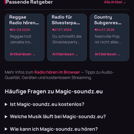
Passende Ratgeber
Alle Artikel →
Reggae
Radio für
Country
Radio hören:
Silvesterparty:
Subgenres
Jamaican
Die besten
Radio:
04.08.2026
27.07.2026
24.07.2026
Vibes und
Sender für
Bluegrass,
Reggae holt
Du schmeißt die
Nashville-Pop
Dancehall
den
Honky Tonk
Jamaika ins
Silvesterparty
ist nicht alles.
streamen
Jahreswechsel
und
Wohnzimmer.
und willst nicht
Country hat
Americana
Der entspannte
den ganzen
Wurzeln, die
Offbeat, tiefe
Abend
tiefer reichen –
Basslines und
Playlisten
von Bill
die Texte
basteln? Radio
Monroes
Mehr Infos zum
Radio hören im Browser
— Tipps zu Audio-
schaffen U…
läuft dur…
Bluegrass …
Qualität, Geräten und kostenlosem Streaming.
Häufige Fragen zu Magic-soundz.eu
Ist Magic-soundz.eu kostenlos?
Welche Musik läuft bei Magic-soundz.eu?
Wie kann ich Magic-soundz.eu hören?