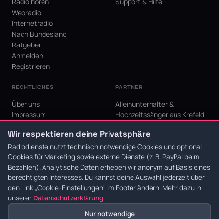
Radio hören
Support & Hilfe
Webradio
Internetradio
Nach Bundesland
Ratgeber
Anmelden
Registrieren
RECHTLICHES
PARTNER
Über uns
Alleinunterhalter &
Impressum
Hochzeitssänger aus Krefeld
Datenschutz
KI Niederrhein - Agentur aus
Wir respektieren deine Privatsphäre
AGB
Krefeld für den Niederrhein
Cookie-Einstellungen
Radiodienste nutzt technisch notwendige Cookies und optional
Cookies für Marketing sowie externe Dienste (z. B. PayPal beim
Bezahlen). Analytische Daten erheben wir anonym auf Basis eines
berechtigten Interesses. Du kannst deine Auswahl jederzeit über
den Link
„Cookie-Einstellungen"
im Footer ändern. Mehr dazu in
© 2026 Radiodienste. Alle Rechte vorbehalten.
·
Datenschutz
·
AGB
·
Impressum
unserer
Datenschutzerklärung
.
Nur notwendige