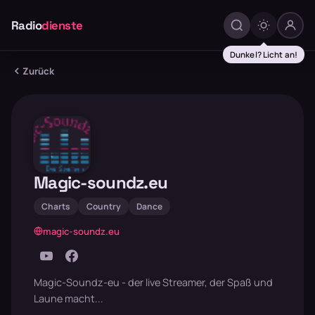
Radio
dienste
Dunkel? Licht an!
Zurück
Magic-soundz.eu
Charts
Country
Dance
magic-soundz.eu
Magic-Soundz-eu - der live Streamer, der Spaß und
Laune macht...