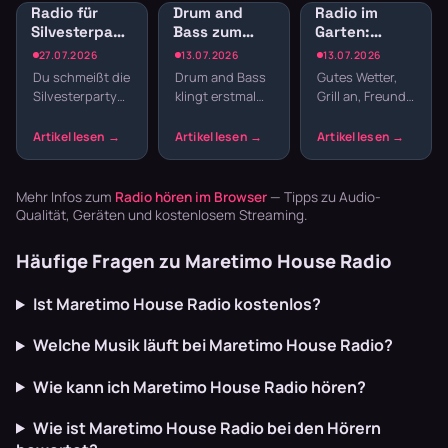
Radio für
Drum and
Radio im
Silvesterparty:
Bass zum
Garten:
Die besten
Lernen:
Sender für
27.07.2026
13.07.2026
13.07.2026
Sender für
Konzentration
Gartenparty
Du schmeißt die
Drum and Bass
Gutes Wetter,
den
durch
und
Silvesterparty
klingt erstmal
Grill an, Freunde
Jahreswechsel
schnelle
Grillabend
und willst nicht
nach Club,
da – fehlt nur
Breaks
den ganzen
nicht nach
noch die
Abend
Schreibtisch.
passende
Playlisten
Aber gerade die
Musik. Welcher
basteln? Radio
schnellen
Sender im
Mehr Infos zum
Radio hören im Browser
— Tipps zu Audio-
läuft dur…
Breaks oh…
Garten läu…
Qualität, Geräten und kostenlosem Streaming.
Häufige Fragen zu Maretimo House Radio
Ist Maretimo House Radio kostenlos?
Welche Musik läuft bei Maretimo House Radio?
Wie kann ich Maretimo House Radio hören?
Wie ist Maretimo House Radio bei den Hörern