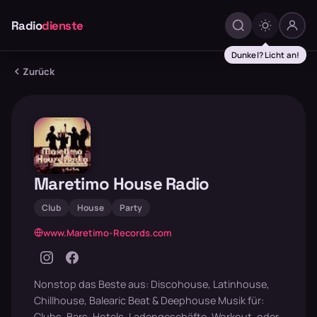
Radio
dienste
Dunkel? Licht an!
Zurück
Maretimo House Radio
Club
House
Party
www.Maretimo-Records.com
Nonstop das Beste aus: Discohouse, Latinhouse,
Chillhouse, Balearic Beat & Deephouse Musik für:
Clubs, Bars, Hotels, Ladengeschäfte, Workout, oder