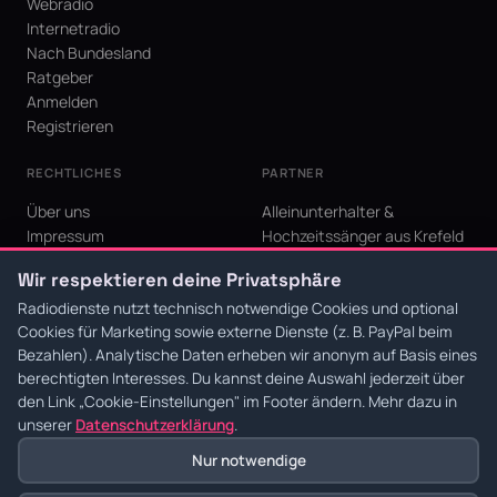
Webradio
Internetradio
Nach Bundesland
Ratgeber
Anmelden
Registrieren
RECHTLICHES
PARTNER
Über uns
Alleinunterhalter &
Impressum
Hochzeitssänger aus Krefeld
Datenschutz
KI Niederrhein - Agentur aus
Wir respektieren deine Privatsphäre
AGB
Krefeld für den Niederrhein
Cookie-Einstellungen
Radiodienste nutzt technisch notwendige Cookies und optional
Cookies für Marketing sowie externe Dienste (z. B. PayPal beim
Bezahlen). Analytische Daten erheben wir anonym auf Basis eines
berechtigten Interesses. Du kannst deine Auswahl jederzeit über
den Link
„Cookie-Einstellungen"
im Footer ändern. Mehr dazu in
© 2026 Radiodienste. Alle Rechte vorbehalten.
·
Datenschutz
·
AGB
·
Impressum
unserer
Datenschutzerklärung
.
Nur notwendige