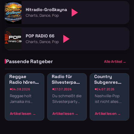
Hitradio-Großkayna
Charts, Dance, Pop
POP RADIO 66
Charts, Dance, Pop
Passende Ratgeber
Alle Artikel →
Reggae
Radio für
Country
Radio hören:
Silvesterparty:
Subgenres
Jamaican
Die besten
Radio:
04.08.2026
27.07.2026
24.07.2026
Vibes und
Sender für
Bluegrass,
Reggae holt
Du schmeißt die
Nashville-Pop
Dancehall
den
Honky Tonk
Jamaika ins
Silvesterparty
ist nicht alles.
streamen
Jahreswechsel
und
Wohnzimmer.
und willst nicht
Country hat
Americana
Der entspannte
den ganzen
Wurzeln, die
Offbeat, tiefe
Abend
tiefer reichen –
Basslines und
Playlisten
von Bill
die Texte
basteln? Radio
Monroes