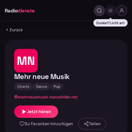
Radio
dienste
Dunkel? Licht an!
Zurück
MN
Mehr neue Musik
Charts
Dance
Pop
mehrneuemusik.marcelhiller.net
Jetzt hören
Zu Favoriten hinzufügen
Teilen