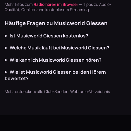
dich mitreißen.
schnellen
zerhackte
Mehr Infos zum
Radio hören im Browser
— Tipps zu Audio-
Hier erfäh…
Breaks oh…
Breakbeat…
Qualität, Geräten und kostenlosem Streaming.
Häufige Fragen zu Musicworld Giessen
Ist Musicworld Giessen kostenlos?
Welche Musik läuft bei Musicworld Giessen?
Wie kann ich Musicworld Giessen hören?
Wie ist Musicworld Giessen bei den Hörern
bewertet?
Mehr entdecken:
alle Club-Sender
·
Webradio-Verzeichnis