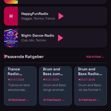
HappyFunRadio
H
Reggae, Techno, Trance
Night-Dance-Radio
Club, Mix, Techno
Passende Ratgeber
Alle Artikel →
Trance
Drum and
Drum and
Radio:
Bass zum
Bass Radio:
Melodischer
Lernen:
Schnelle
27.07.2026
13.07.2026
05.07.2026
elektronischer
Konzentration
Breaks und
Trance ist eine
Drum and Bass
Drum and Bass
Sound für
durch
tiefer Bass
emotionale
klingt erstmal
ist die Formel-1
Trance-Fans
schnelle
im Stream
Reise durch
nach Club,
unter den
Breaks
Build-ups,
nicht nach
elektronischen
Drops und
Schreibtisch.
Genres: 160 bis
Melodien, die
Aber gerade die
180 BPM,