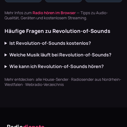
Drops und
Genres: 160 bis
dich durch
Melodien, die
180 BPM,
schweißtreibende
dich mitreißen.
zerhackte
Workouts, en…
Mehr Infos zum
Radio hören im Browser
— Tipps zu Audio-
Hier erfäh…
Breakbeat…
Qualität, Geräten und kostenlosem Streaming.
Häufige Fragen zu Revolution-of-Sounds
Ist Revolution-of-Sounds kostenlos?
Welche Musik läuft bei Revolution-of-Sounds?
Wie kann ich Revolution-of-Sounds hören?
Mehr entdecken:
alle House-Sender
·
Radiosender aus Nordrhein-
Westfalen
·
Webradio-Verzeichnis
Radio
dienste