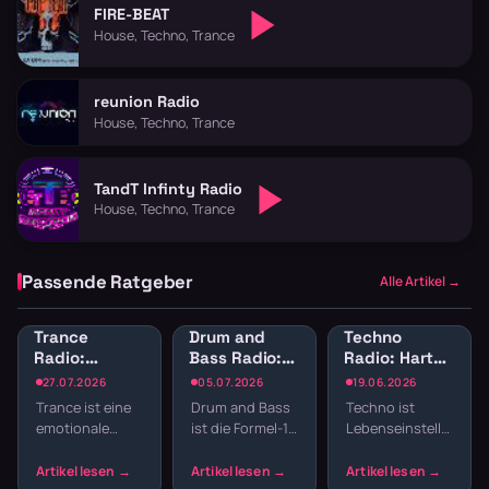
FIRE-BEAT
House, Techno, Trance
reunion Radio
House, Techno, Trance
TandT Infinty Radio
House, Techno, Trance
Passende Ratgeber
Alle Artikel →
Trance
Drum and
Techno
Radio:
Bass Radio:
Radio: Harte
Melodischer
Schnelle
Beats und
27.07.2026
05.07.2026
19.06.2026
elektronischer
Breaks und
elektronische
Trance ist eine
Drum and Bass
Techno ist
Sound für
tiefer Bass
Clubkultur
emotionale
ist die Formel-1
Lebenseinstellung,
Trance-Fans
im Stream
streamen
Reise durch
unter den
Clubkultur und
Build-ups,
elektronischen
ein Sound, der