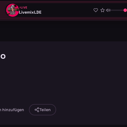
LIVE
LivemixLDE
io
n hinzufügen
Teilen