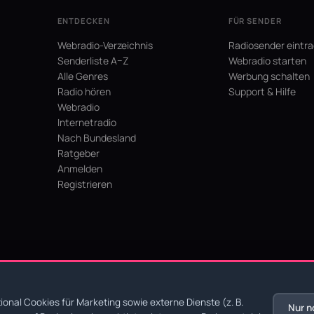
ENTDECKEN
FÜR SENDER
Webradio-Verzeichnis
Radiosender eintr
Senderliste A–Z
Webradio starten
Alle Genres
Werbung schalten
Radio hören
Support & Hilfe
Webradio
Internetradio
Nach Bundesland
Ratgeber
Anmelden
Registrieren
hein
onal Cookies für Marketing sowie externe Dienste (z. B.
Nur n