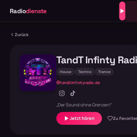
Radio
dienste
Zurück
TandT Infinty Rad
House
Techno
Trance
tandtinfinityradio.de
„Der Sound ohne Grenzen!“
Jetzt hören
Zu Favorite