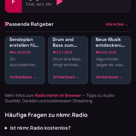
F
Club, Jazz, Mix
Passende Ratgeber
Alle Artikel →
Sendeplan
Drum and
Neue Musik
erstellen fürs
Bass zum
entdecken:
Webradio:
Lernen:
Radio-
04.08.2026
13.07.2026
29.06.2026
Struktur
Konzentration
Sender für
Ein
Drum and Bass
Algorithmen
statt
durch
Musikentdecker
durchdachter
klingt erstmal
zeigen dir, was
Zufallsmix
schnelle
Sendeplan
nach Club,
du schon
Breaks
macht den
nicht nach
kennst.
Unterschied
Schreibtisch.
Webradio zeigt
zwischen einem
Aber gerade die
dir, was du
beliebigen
schnellen
noch nicht
Mehr Infos zum
Radio hören im Browser
— Tipps zu Audio-
Musikstream
Breaks oh…
kennst – aber
Qualität, Geräten und kostenlosem Streaming.
und einem ech…
lie…
Häufige Fragen zu nkmr.Radio
Ist nkmr.Radio kostenlos?