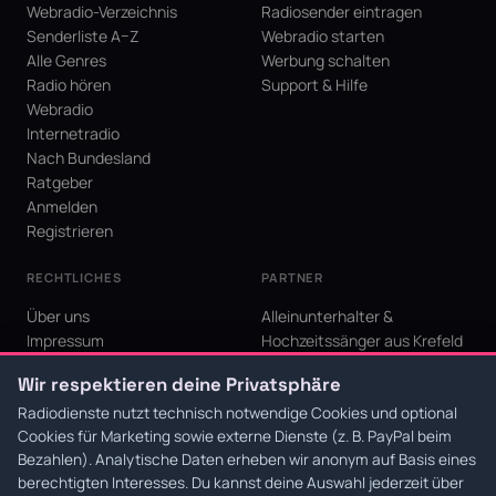
Webradio-Verzeichnis
Radiosender eintragen
Senderliste A–Z
Webradio starten
Alle Genres
Werbung schalten
Radio hören
Support & Hilfe
Webradio
Internetradio
Nach Bundesland
Ratgeber
Anmelden
Registrieren
RECHTLICHES
PARTNER
Über uns
Alleinunterhalter &
Impressum
Hochzeitssänger aus Krefeld
Datenschutz
KI Niederrhein - Agentur aus
Wir respektieren deine Privatsphäre
AGB
Krefeld für den Niederrhein
Cookie-Einstellungen
Radiodienste nutzt technisch notwendige Cookies und optional
Cookies für Marketing sowie externe Dienste (z. B. PayPal beim
Bezahlen). Analytische Daten erheben wir anonym auf Basis eines
berechtigten Interesses. Du kannst deine Auswahl jederzeit über