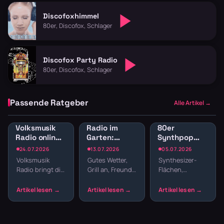
Discofoxhimmel
80er, Discofox, Schlager
Discofox Party Radio
80er, Discofox, Schlager
Passende Ratgeber
Alle Artikel →
Volksmusik
Radio im
80er
Radio online:
Garten:
Synthpop
Traditionelle
Sender für
Radio: New
24.07.2026
13.07.2026
05.07.2026
Klänge und
Gartenparty
Wave und
Volksmusik
Gutes Wetter,
Synthesizer-
Blasmusik
und
elektronische
Radio bringt dir
Grill an, Freunde
Flächen,
Grillabend
Hits
echte Tradition
da – fehlt nur
melancholische
ins
noch die
Melodien und
Wohnzimmer:
passende
präzise
Zither,
Musik. Welcher
Drumcomputer-
Akkordeon,
Sender im
Beats –