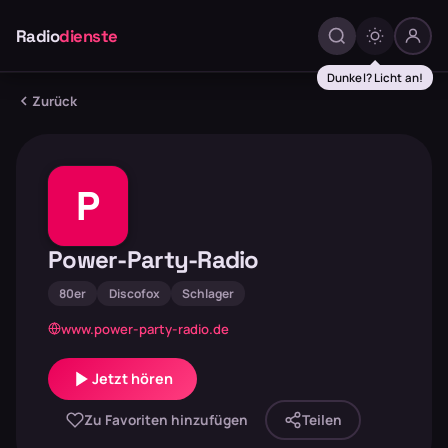
Radio
dienste
Dunkel? Licht an!
Zurück
P
Power-Party-Radio
80er
Discofox
Schlager
www.power-party-radio.de
Jetzt hören
Zu Favoriten hinzufügen
Teilen