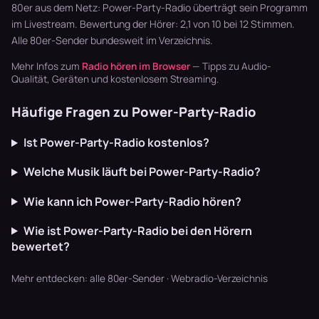
Blaskapellen.
Garten läu…
Synthpop war
80er aus dem Netz: Power-Party-Radio überträgt sein Programm
Keine v…
der Sound…
im Livestream. Bewertung der Hörer: 2,1 von 10 bei 12 Stimmen.
Alle
80er-Sender
bundesweit im Verzeichnis.
Mehr Infos zum
Radio hören im Browser
— Tipps zu Audio-
Qualität, Geräten und kostenlosem Streaming.
Häufige Fragen zu Power-Party-Radio
Ist Power-Party-Radio kostenlos?
Welche Musik läuft bei Power-Party-Radio?
Wie kann ich Power-Party-Radio hören?
Wie ist Power-Party-Radio bei den Hörern
bewertet?
Mehr entdecken:
alle 80er-Sender
·
Webradio-Verzeichnis