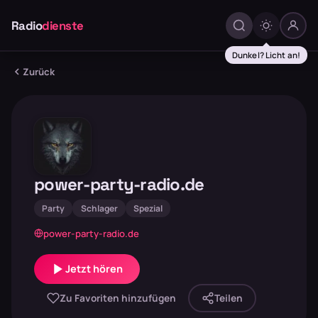
Radio
dienste
Dunkel? Licht an!
Zurück
power-party-radio.de
Party
Schlager
Spezial
power-party-radio.de
Jetzt hören
Zu Favoriten hinzufügen
Teilen