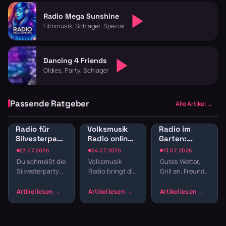
Radio Mega Sunshine
Filmmusik, Schlager, Spezial
Dancing 4 Friends
Oldies, Party, Schlager
Passende Ratgeber
Alle Artikel →
Radio für
Volksmusik
Radio im
Silvesterparty:
Radio online:
Garten:
Die besten
Traditionelle
Sender für
27.07.2026
24.07.2026
13.07.2026
Sender für
Klänge und
Gartenparty
Du schmeißt die
Volksmusik
Gutes Wetter,
den
Blasmusik
und
Silvesterparty
Radio bringt dir
Grill an, Freunde
Jahreswechsel
Grillabend
und willst nicht
echte Tradition
da – fehlt nur
den ganzen
ins
noch die
Abend
Wohnzimmer:
passende
Playlisten
Zither,
Musik. Welcher
basteln? Radio
Akkordeon,
Sender im