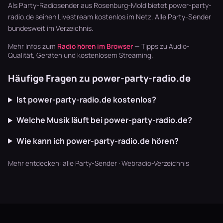
läuft dur…
Blaskapellen.
Garten läu…
Als Party-Radiosender aus Rosenburg-Mold bietet power-party-
Keine v…
radio.de seinen Livestream kostenlos im Netz. Alle
Party-Sender
bundesweit im Verzeichnis.
Mehr Infos zum
Radio hören im Browser
— Tipps zu Audio-
Qualität, Geräten und kostenlosem Streaming.
Häufige Fragen zu power-party-radio.de
Ist power-party-radio.de kostenlos?
Welche Musik läuft bei power-party-radio.de?
Wie kann ich power-party-radio.de hören?
Mehr entdecken:
alle Party-Sender
·
Webradio-Verzeichnis