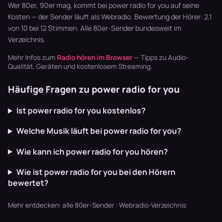
läuft dur…
Synthpop war
zappen, bis…
Wer 80er, 90er mag, kommt bei power radio for you auf seine
der Sound…
Kosten — der Sender läuft als Webradio. Bewertung der Hörer: 2,1
von 10 bei 12 Stimmen. Alle
80er-Sender
bundesweit im
Verzeichnis.
Mehr Infos zum
Radio hören im Browser
— Tipps zu Audio-
Qualität, Geräten und kostenlosem Streaming.
Häufige Fragen zu power radio for you
Ist power radio for you kostenlos?
Welche Musik läuft bei power radio for you?
Wie kann ich power radio for you hören?
Wie ist power radio for you bei den Hörern
bewertet?
Mehr entdecken:
alle 80er-Sender
·
Webradio-Verzeichnis