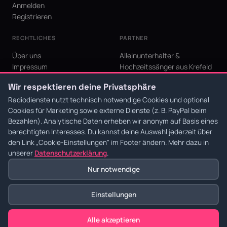
Anmelden
Registrieren
RECHTLICHES
PARTNER
Über uns
Alleinunterhalter &
Impressum
Hochzeitssänger aus Krefeld
Datenschutz
KI Niederrhein - Agentur aus
Wir respektieren deine Privatsphäre
AGB
Krefeld für den Niederrhein
Cookie-Einstellungen
Radiodienste nutzt technisch notwendige Cookies und optional
Cookies für Marketing sowie externe Dienste (z. B. PayPal beim
Bezahlen). Analytische Daten erheben wir anonym auf Basis eines
berechtigten Interesses. Du kannst deine Auswahl jederzeit über
den Link
„Cookie-Einstellungen"
im Footer ändern. Mehr dazu in
© 2026 Radiodienste. Alle Rechte vorbehalten.
·
Datenschutz
·
AGB
·
Impressum
unserer
Datenschutzerklärung
.
Nur notwendige
Einstellungen
Alle akzeptieren