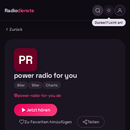
Radio
dienste
Dunkel? Licht an!
Zurück
PR
power radio for you
80er
90er
Charts
power-radio-for-you.de
Jetzt hören
Zu Favoriten hinzufügen
Teilen