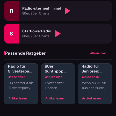
Radio-sternenhimmel
R
80er, 90er, Charts
StarPowerRadio
S
80er, 90er, Charts
Passende Ratgeber
Alle Artikel →
Radio für
80er
Radio für
Silvesterparty:
Synthpop
Senioren:
Die besten
Radio: New
Musik der
27.07.2026
05.07.2026
19.06.2026
Sender für
Wave und
50er, 60er
Du schmeißt die
Synthesizer-
Wenn du Musik
den
elektronische
und 70er
Silvesterparty
Flächen,
aus den 50ern,
Jahreswechsel
Hits
Jahre
und willst nicht
melancholische
60ern oder
streamen
den ganzen
Melodien und
70ern hören
Abend
präzise
willst, ohne
Playlisten
Drumcomputer-
durch moderne
basteln? Radio
Beats –
Charts zu