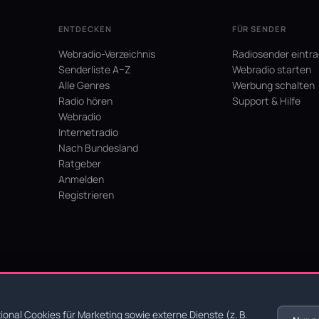
ENTDECKEN
FÜR SENDER
Webradio-Verzeichnis
Radiosender eintr
Senderliste A–Z
Webradio starten
Alle Genres
Werbung schalten
Radio hören
Support & Hilfe
Webradio
Internetradio
Nach Bundesland
Ratgeber
Anmelden
Registrieren
hein
onal Cookies für Marketing sowie externe Dienste (z. B.