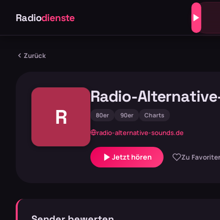
Radio
dienste
Zurück
Radio-Alternativ
R
80er
90er
Charts
radio-alternative-sounds.de
Jetzt hören
Zu Favorite
Sender bewerten