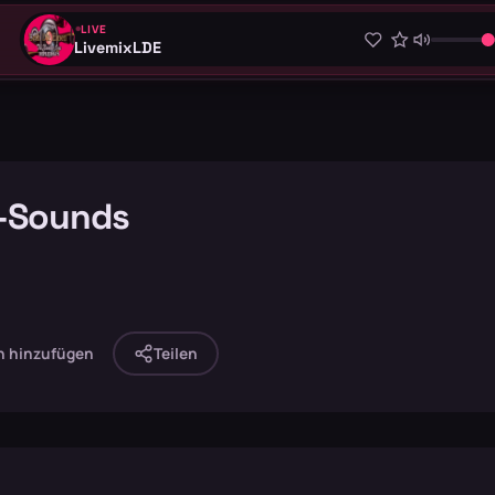
LIVE
LivemixLDE
e-Sounds
n hinzufügen
Teilen