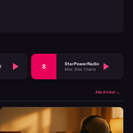
StarPowerRadio
S
l
80er, 90er, Charts
Alle Artikel →