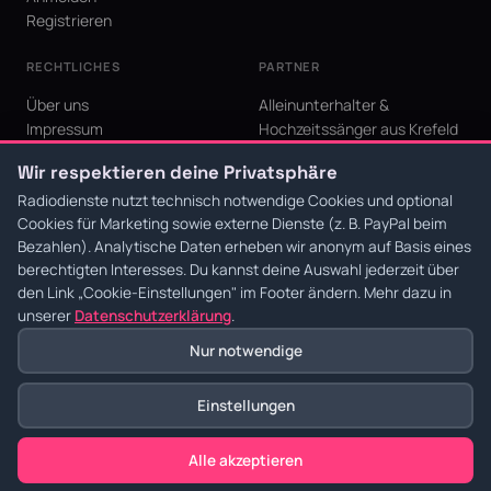
Registrieren
RECHTLICHES
PARTNER
Über uns
Alleinunterhalter &
Impressum
Hochzeitssänger aus Krefeld
Datenschutz
KI Niederrhein - Agentur aus
Wir respektieren deine Privatsphäre
AGB
Krefeld für den Niederrhein
Cookie-Einstellungen
Radiodienste nutzt technisch notwendige Cookies und optional
Cookies für Marketing sowie externe Dienste (z. B. PayPal beim
Bezahlen). Analytische Daten erheben wir anonym auf Basis eines
berechtigten Interesses. Du kannst deine Auswahl jederzeit über
den Link
„Cookie-Einstellungen"
im Footer ändern. Mehr dazu in
© 2026 Radiodienste. Alle Rechte vorbehalten.
·
Datenschutz
·
AGB
·
Impressum
unserer
Datenschutzerklärung
.
Nur notwendige
Einstellungen
Alle akzeptieren