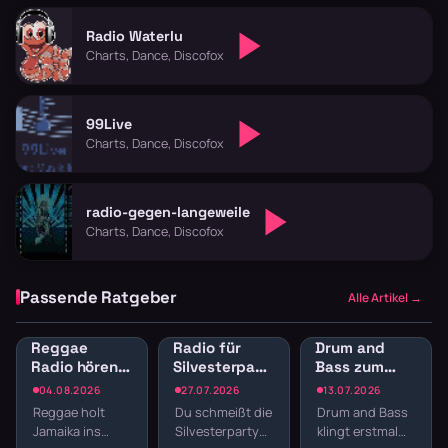
Radio Waterlu
Charts, Dance, Discofox
99Live
Charts, Dance, Discofox
radio-gegen-langeweile
Charts, Dance, Discofox
Passende Ratgeber
Alle Artikel →
Reggae
Radio für
Drum and
Radio hören:
Silvesterparty:
Bass zum
Jamaican
Die besten
Lernen:
04.08.2026
27.07.2026
13.07.2026
Vibes und
Sender für
Konzentration
Reggae holt
Du schmeißt die
Drum and Bass
Dancehall
den
durch
Jamaika ins
Silvesterparty
klingt erstmal
streamen
Jahreswechsel
schnelle