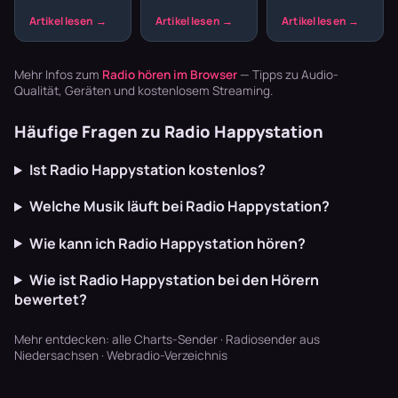
Wohnzimmer.
und willst nicht
nach Club,
Breaks
Der entspannte
den ganzen
nicht nach
Offbeat, tiefe
Abend
Schreibtisch.
Basslines und
Playlisten
Aber gerade die
die Texte
basteln? Radio
schnellen
Mehr Infos zum
Radio hören im Browser
— Tipps zu Audio-
schaffen U…
läuft dur…
Breaks oh…
Qualität, Geräten und kostenlosem Streaming.
Häufige Fragen zu Radio Happystation
Ist Radio Happystation kostenlos?
Welche Musik läuft bei Radio Happystation?
Wie kann ich Radio Happystation hören?
Wie ist Radio Happystation bei den Hörern
bewertet?
Mehr entdecken:
alle Charts-Sender
·
Radiosender aus
Niedersachsen
·
Webradio-Verzeichnis