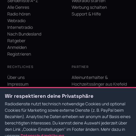
Senderliste A–Z
Webradio starten
Alle Genres
Werbung schalten
Radio hören
Support & Hilfe
Webradio
Internetradio
Nach Bundesland
Ratgeber
Anmelden
Registrieren
RECHTLICHES
PARTNER
Über uns
Alleinunterhalter &
Impressum
Hochzeitssänger aus Krefeld
Datenschutz
KI Niederrhein - Agentur aus
Wir respektieren deine Privatsphäre
AGB
Krefeld für den Niederrhein
Cookie-Einstellungen
Radiodienste nutzt technisch notwendige Cookies und optional
Cookies für Marketing sowie externe Dienste (z. B. PayPal beim
Bezahlen). Analytische Daten erheben wir anonym auf Basis eines
berechtigten Interesses. Du kannst deine Auswahl jederzeit über
den Link
„Cookie-Einstellungen"
im Footer ändern. Mehr dazu in
© 2026 Radiodienste. Alle Rechte vorbehalten.
·
Datenschutz
·
AGB
·
Impressum
unserer
Datenschutzerklärung
.