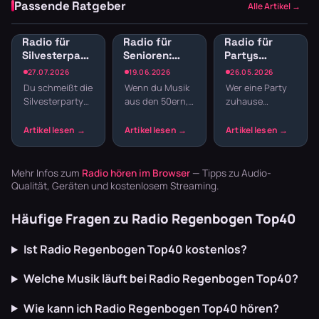
Passende Ratgeber
Alle Artikel →
Radio für
Radio für
Radio für
Silvesterparty:
Senioren:
Partys
Die besten
Musik der
zuhause: Die
27.07.2026
19.06.2026
26.05.2026
Sender für
50er, 60er
besten
Du schmeißt die
Wenn du Musik
Wer eine Party
den
und 70er
Sender für
Silvesterparty
aus den 50ern,
zuhause
Jahreswechsel
Jahre
Feiern
und willst nicht
60ern oder
schmeißt, kennt
streamen
daheim
den ganzen
70ern hören
das Problem:
Abend
willst, ohne
Playlist
Playlisten
durch moderne
zusammenstellen,
basteln? Radio
Charts zu
Songs skippen,
Mehr Infos zum
Radio hören im Browser
— Tipps zu Audio-
läuft dur…
zappen, bis…
ständig…
Qualität, Geräten und kostenlosem Streaming.
Häufige Fragen zu Radio Regenbogen Top40
Ist Radio Regenbogen Top40 kostenlos?
Welche Musik läuft bei Radio Regenbogen Top40?
Wie kann ich Radio Regenbogen Top40 hören?