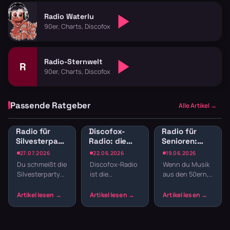
Radio Waterlu
90er, Charts, Discofox
Radio-Sternwelt
R
90er, Charts, Discofox
Passende Ratgeber
Alle Artikel →
Radio für
Discofox-
Radio für
Silvesterparty:
Radio: die
Senioren:
Die besten
besten
Musik der
27.07.2026
22.06.2026
19.06.2026
Sender für
Sender zum
50er, 60er
Du schmeißt die
Discofox-Radio
Wenn du Musik
den
Tanzen
und 70er
Silvesterparty
ist die
aus den 50ern,
Jahreswechsel
Jahre
und willst nicht
Tanzfläche für
60ern oder
streamen
den ganzen
daheim —
70ern hören
Abend
durchgehender
willst, ohne
Playlisten
Takt, von
durch moderne
basteln? Radio
Schlager bis
Charts zu