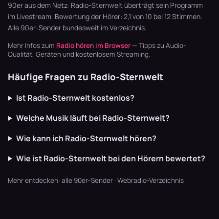
läuft dur…
Pop. Hier die
zappen, bis…
90er aus dem Netz: Radio-Sternwelt überträgt sein Programm
Se…
im Livestream. Bewertung der Hörer: 2,1 von 10 bei 12 Stimmen.
Alle
90er-Sender
bundesweit im Verzeichnis.
Mehr Infos zum
Radio hören im Browser
— Tipps zu Audio-
Qualität, Geräten und kostenlosem Streaming.
Häufige Fragen zu Radio-Sternwelt
Ist Radio-Sternwelt kostenlos?
Welche Musik läuft bei Radio-Sternwelt?
Wie kann ich Radio-Sternwelt hören?
Wie ist Radio-Sternwelt bei den Hörern bewertet?
Mehr entdecken:
alle 90er-Sender
·
Webradio-Verzeichnis