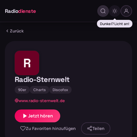
Radio
dienste
Dunkel? Licht an!
Zurück
R
Radio-Sternwelt
90er
Charts
Discofox
www.radio-sternwelt.de
Jetzt hören
Zu Favoriten hinzufügen
Teilen