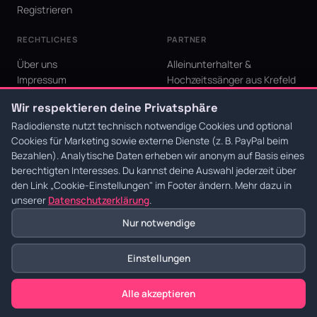
Registrieren
RECHTLICHES
PARTNER
Über uns
Alleinunterhalter &
Impressum
Hochzeitssänger aus Krefeld
Datenschutz
KI Niederrhein - Agentur aus
Wir respektieren deine Privatsphäre
AGB
Krefeld für den Niederrhein
Cookie-Einstellungen
Radiodienste nutzt technisch notwendige Cookies und optional
Cookies für Marketing sowie externe Dienste (z. B. PayPal beim
Bezahlen). Analytische Daten erheben wir anonym auf Basis eines
berechtigten Interesses. Du kannst deine Auswahl jederzeit über
den Link
„Cookie-Einstellungen"
im Footer ändern. Mehr dazu in
© 2026 Radiodienste. Alle Rechte vorbehalten.
·
Datenschutz
·
AGB
·
Impressum
unserer
Datenschutzerklärung
.
Nur notwendige
Einstellungen
Alle akzeptieren