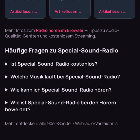
Zufallsmix
Sendeplan
du schon
Tanzfläche für
macht den
kennst.
daheim —
Unterschied
Webradio zeigt
durchgehender
zwischen einem
dir, was du
Takt, von
beliebigen
noch nicht
Schlager bis
Mehr Infos zum
Radio hören im Browser
— Tipps zu Audio-
Musikstream
kennst – aber
Pop. Hier die
Qualität, Geräten und kostenlosem Streaming.
und einem ech…
lie…
Se…
Häufige Fragen zu Special-Sound-Radio
Ist Special-Sound-Radio kostenlos?
Welche Musik läuft bei Special-Sound-Radio?
Wie kann ich Special-Sound-Radio hören?
Wie ist Special-Sound-Radio bei den Hörern
bewertet?
Mehr entdecken:
alle 90er-Sender
·
Webradio-Verzeichnis