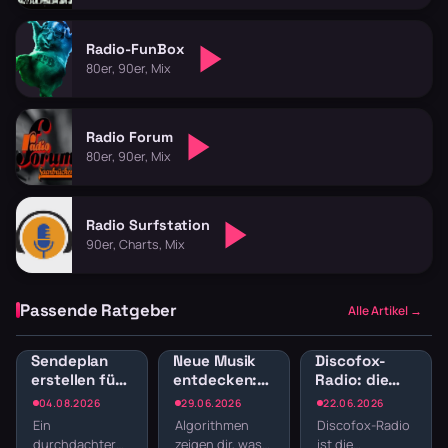
Radio-FunBox
80er, 90er, Mix
Radio Forum
80er, 90er, Mix
Radio Surfstation
90er, Charts, Mix
Passende Ratgeber
Alle Artikel →
Sendeplan
Neue Musik
Discofox-
erstellen fürs
entdecken:
Radio: die
Webradio:
Radio-
besten
04.08.2026
29.06.2026
22.06.2026
Struktur
Sender für
Sender zum
Ein
Algorithmen
Discofox-Radio
statt
Musikentdecker
Tanzen
durchdachter
zeigen dir, was
ist die