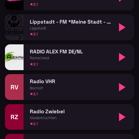
2,1
Lippstadt - FM *Meine Stadt - Meine Musik*
Lippstadt
2,1
RADIO ALEX FM DE/NL
Remscheid
2,1
Radio VHR
RV
Bocholt
2,1
Radio Zwiebel
RZ
Niederkrüchten
2,1