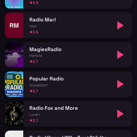
3,9
Radio Marl
RM
Marl
3,6
MagiesRadio
Herford
2,7
Popular Radio
Düsseldorf
2,7
Radio Fox and More
Lünen
2,7