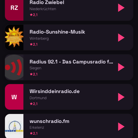
Radio Zwiebel
RZ
Niederkrüchten
2,1
Radio-Sunshine-Musik
Winterberg
2,1
Radius 92.1 - Das Campusradio für Siegen
Siegen
2,1
Wirsinddeinradio.de
W
Dortmund
2,1
wunschradio.fm
Erkelenz
2,1