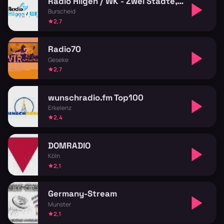
Radio Hilgen / WK - Zwei Städte, ein Sender
Burscheid
2,7
Radio70
Geseke
2,7
wunschradio.fm Top100
Erkelenz
2,4
DOMRADIO
Köln
2,1
Germany-Stream
Munster
2,1