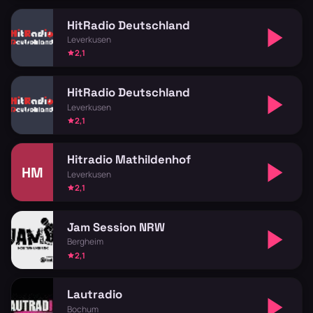
HitRadio Deutschland
Leverkusen
2,1
HitRadio Deutschland
Leverkusen
2,1
Hitradio Mathildenhof
HM
Leverkusen
2,1
Jam Session NRW
Bergheim
2,1
Lautradio
Bochum