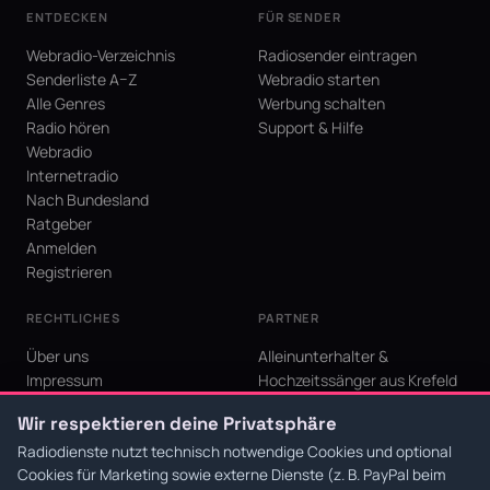
ENTDECKEN
FÜR SENDER
Webradio-Verzeichnis
Radiosender eintragen
Senderliste A–Z
Webradio starten
Alle Genres
Werbung schalten
Radio hören
Support & Hilfe
Webradio
Internetradio
Nach Bundesland
Ratgeber
Anmelden
Registrieren
RECHTLICHES
PARTNER
Über uns
Alleinunterhalter &
Impressum
Hochzeitssänger aus Krefeld
Datenschutz
KI Niederrhein - Agentur aus
Wir respektieren deine Privatsphäre
AGB
Krefeld für den Niederrhein
Cookie-Einstellungen
Radiodienste nutzt technisch notwendige Cookies und optional
Cookies für Marketing sowie externe Dienste (z. B. PayPal beim