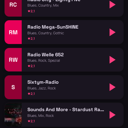
RC
Blues, Country, Mix
2,1
Radio Mega-SunSHINE
RM
Blues, Country, Gothic
2,1
Radio Welle 652
RW
Blues, Rock, Spezial
2,1
Sixtym-Radio
S
Blues, Jazz, Rock
2,1
Sounds And More - Stardust Radio
Blues, Mix, Rock
2,1