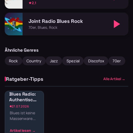
2,1
Joint Radio Blues Rock
70er, Blues, Rock
Ähnliche Genres
Rock
Country
Jazz
Spezial
Discofox
70er
Ratgeber-Tipps
Alle Artikel →
Blues Radio:
Authentische
Blues-Sender
27.07.2026
online hören
Blues ist keine
Massenware.
Die Musik lebt
von echten