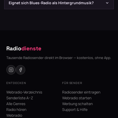
Zu den Legenden gehören Robert Johnson, B.B. King, Muddy
Eignet sich Blues-Radio als Hintergrundmusik?
Waters, Howlin' Wolf, Stevie Ray Vaughan, Eric Clapton und
John Lee Hooker.
Ja, Blues eignet sich hervorragend als Hintergrundmusik zum
Arbeiten, Lesen oder Entspannen. Die ruhigeren Stile wie
Acoustic Blues sind besonders atmosphärisch.
Radio
dienste
Tausende Radiosender direkt im Browser — kostenlos, ohne App.
ENTDECKEN
FÜR SENDER
Webradio-Verzeichnis
Radiosender eintragen
Senderliste A–Z
Webradio starten
Alle Genres
Werbung schalten
Radio hören
Support & Hilfe
Webradio