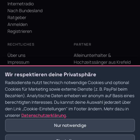
Internetradio
Nach Bundesland
Ratgeber
Anmelden
Registrieren
RECHTLICHES
PARTNER
Über uns
Alleinunterhalter &
Impressum
Hochzeitssänger aus Krefeld
Datenschutz
KI Niederrhein - Agentur aus
Wir respektieren deine Privatsphäre
AGB
Krefeld für den Niederrhein
Cookie-Einstellungen
Radiodienste nutzt technisch notwendige Cookies und optional
Cookies für Marketing sowie externe Dienste (z. B. PayPal beim
Bezahlen). Analytische Daten erheben wir anonym auf Basis eines
berechtigten Interesses. Du kannst deine Auswahl jederzeit über
den Link
„Cookie-Einstellungen"
im Footer ändern. Mehr dazu in
© 2026 Radiodienste. Alle Rechte vorbehalten.
·
Datenschutz
·
AGB
·
Impressum
unserer
Datenschutzerklärung
.
Nur notwendige