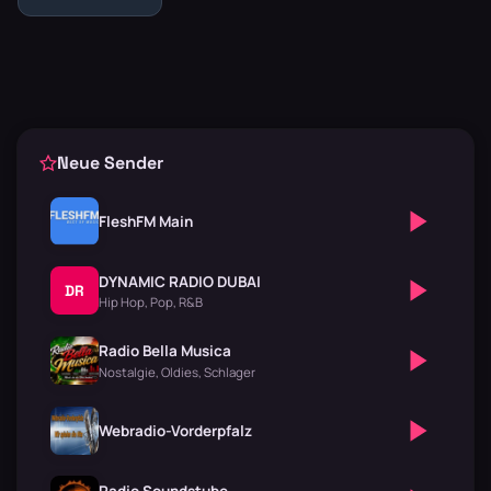
Geschichten,
rauen Stimmen
und Gitarren,
die m…
Neue Sender
FleshFM Main
DYNAMIC RADIO DUBAI
DR
Hip Hop, Pop, R&B
Radio Bella Musica
Nostalgie, Oldies, Schlager
Webradio-Vorderpfalz
Radio Soundstube