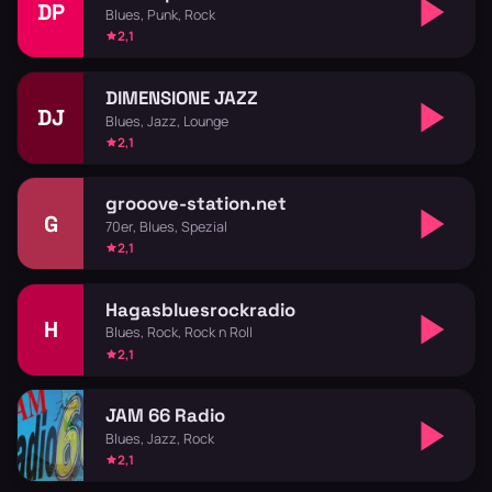
DP
Blues, Punk, Rock
2,1
DIMENSIONE JAZZ
DJ
Blues, Jazz, Lounge
2,1
grooove-station.net
G
70er, Blues, Spezial
2,1
Hagasbluesrockradio
H
Blues, Rock, Rock n Roll
2,1
JAM 66 Radio
Blues, Jazz, Rock
2,1