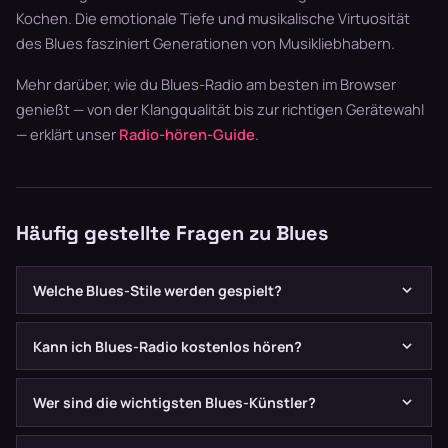
Kochen. Die emotionale Tiefe und musikalische Virtuosität
des Blues fasziniert Generationen von Musikliebhabern.
Mehr darüber, wie du Blues-Radio am besten im Browser
genießt — von der Klangqualität bis zur richtigen Gerätewahl
— erklärt unser
Radio-hören-Guide
.
Häufig gestellte Fragen zu Blues
Welche Blues-Stile werden gespielt?
Unsere Sender decken Delta Blues, Chicago Blues, Texas
Kann ich Blues-Radio kostenlos hören?
Blues, Blues Rock, Modern Blues und British Blues ab. Von
akustischem Delta Blues bis zum elektrischen Chicago-
Ja, alle Blues-Sender auf Radiodienste sind komplett
Wer sind die wichtigsten Blues-Künstler?
Sound ist alles vertreten.
kostenlos und ohne Registrierung nutzbar.