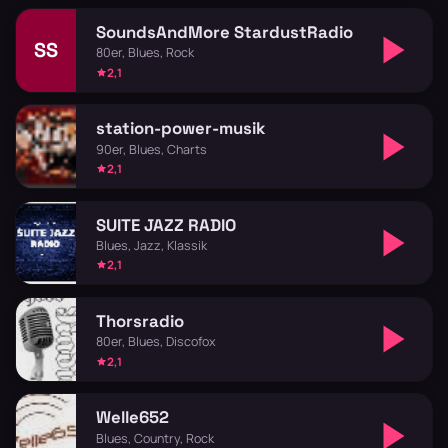
SoundsAndMore StardustRadio
SS
80er, Blues, Rock
2,1
station-power-musik
90er, Blues, Charts
2,1
SUITE JAZZ RADIO
Blues, Jazz, Klassik
2,1
Thorsradio
80er, Blues, Discofox
2,1
Welle652
Blues, Country, Rock