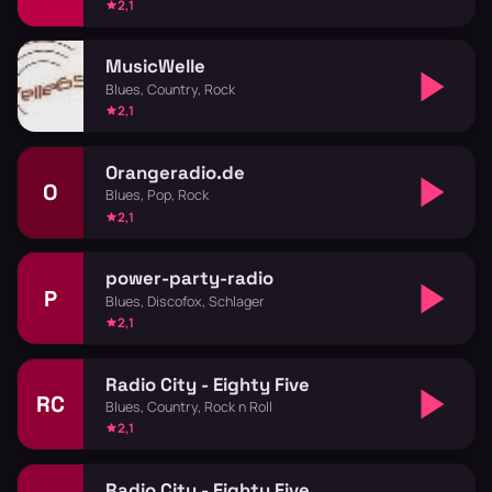
2,1
MusicWelle
Blues, Country, Rock
2,1
Orangeradio.de
O
Blues, Pop, Rock
2,1
power-party-radio
P
Blues, Discofox, Schlager
2,1
Radio City - Eighty Five
RC
Blues, Country, Rock n Roll
2,1
Radio City - Eighty Five