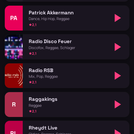
Patrick Akkermann
PA
Dance, Hip Hop, Reggae
2,1
Radio Disco Feuer
Discofox, Reggae, Schlager
2,1
Radio RSB
Mix, Pop, Reggae
2,1
Raggakings
R
Reggae
2,1
Rheydt Live
RL