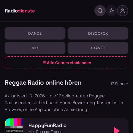
Radio
dienste
DANCE
DISCOFOX
MIX
TRANCE
Alle Genres einblenden
Reggae Radio online hören
17 Sender
Aktualisiert für 2026 — die 17 beliebtesten Reggae-
Radiosender, sortiert nach Hörer-Bewertung. Kostenlos im
Browser, ohne App und ohne Anmeldung.
HappyFunRadio
Mix, Reggae, Trance