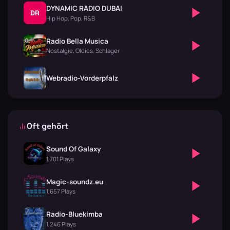
DYNAMIC RADIO DUBAI
DR
Hip Hop, Pop, R&B
Radio Bella Musica
Nostalgie, Oldies, Schlager
Webradio-Vorderpfalz
Oft gehört
Sound Of Galaxy
1,701 Plays
Magic-soundz.eu
1,657 Plays
Radio-Bluekimba
1,246 Plays