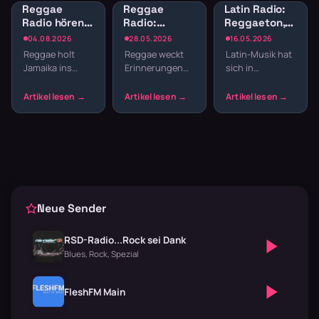
Reggae
Reggae
Latin Radio:
Radio hören:
Radio:
Reggaeton,
Jamaican
Entspannte
Salsa und
04.08.2026
28.05.2026
16.05.2026
Vibes und
Vibes von
Bachata
Reggae holt
Reggae weckt
Latin-Musik hat
Dancehall
Bob Marley
online hören
Jamaika ins
Erinnerungen
sich in
streamen
bis Dancehall
Wohnzimmer.
an Strand und
Deutschland
Der entspannte
Sonne – auch
etabliert. Von
Offbeat, tiefe
wenn draußen
Reggaeton-
Basslines und
Schnee liegt.
Beats über
die Texte
Die Rhythmen
Salsa bis
schaffen U…
aus Jam…
Bachata –
lateinam…
Neue Sender
RSD-Radio...Rock sei Dank
Blues, Rock, Spezial
FleshFM Main