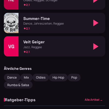
Oldies, Reggae, Schlager
2,1
Summer-Time
Dance, Jahreszeiten, Reggae
2,1
Veit Geiger
VG
Jazz, Reggae
2,1
Ähnliche Genres
Dance
Mix
Oldies
Hip Hop
Pop
Rumba & Salsa
Ratgeber-Tipps
Alle Artikel →