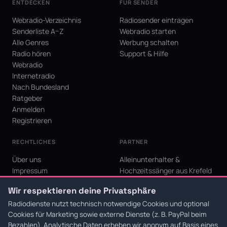
ENTDECKEN
FÜR SENDER
Webradio-Verzeichnis
Radiosender eintragen
Senderliste A–Z
Webradio starten
Alle Genres
Werbung schalten
Radio hören
Support & Hilfe
Webradio
Internetradio
Nach Bundesland
Ratgeber
Anmelden
Registrieren
RECHTLICHES
PARTNER
Über uns
Alleinunterhalter &
Impressum
Hochzeitssänger aus Krefeld
Datenschutz
KI Niederrhein - Agentur aus
Wir respektieren deine Privatsphäre
AGB
Krefeld für den Niederrhein
Cookie-Einstellungen
Radiodienste nutzt technisch notwendige Cookies und optional
Cookies für Marketing sowie externe Dienste (z. B. PayPal beim
Bezahlen). Analytische Daten erheben wir anonym auf Basis eines